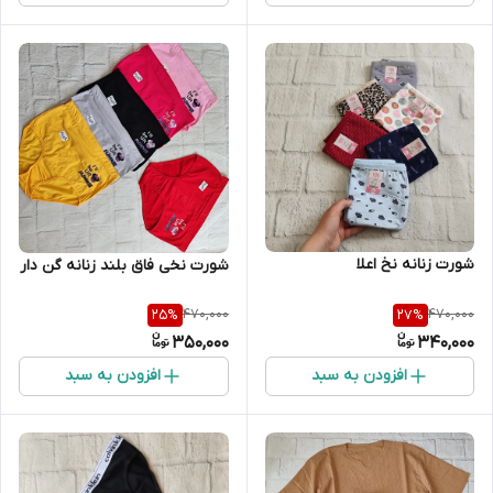
شورت زنانه نخ اعلا
شورت نخی فاق بلند زنانه گن دار
470,000
470,000
25
%
27
%
350,000
340,000
افزودن به سبد
افزودن به سبد