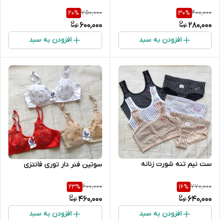
750,000
400,000
20
%
30
%
600,000
280,000
افزودن به سبد
افزودن به سبد
ست نیم تنه شورت زنانه
سوتین فنر دار توری فانتزی
600,000
770,000
23
%
16
%
460,000
640,000
افزودن به سبد
افزودن به سبد