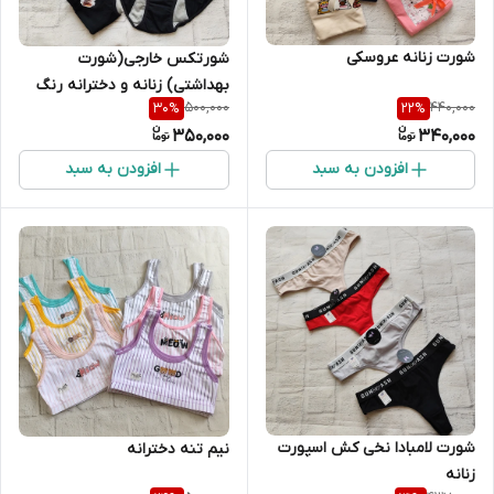
شورت زنانه عروسکی
شورتکس خارجی(شورت
بهداشتی) زنانه و دخترانه رنگ
500,000
440,000
30
%
22
%
قرمز و مشکی
350,000
340,000
افزودن به سبد
افزودن به سبد
شورت لامبادا نخی کش اسپورت
نیم تنه دخترانه
زنانه