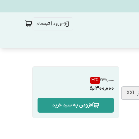
ورود | ثبت‌نام
31
%
437,000
300,000
X
افزودن به سبد خرید