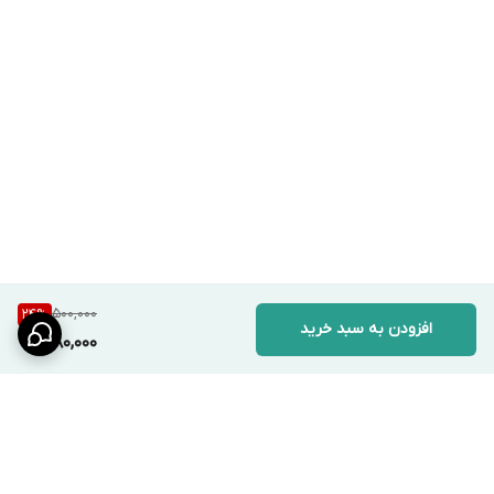
500,000
24
%
افزودن به سبد خرید
380,000