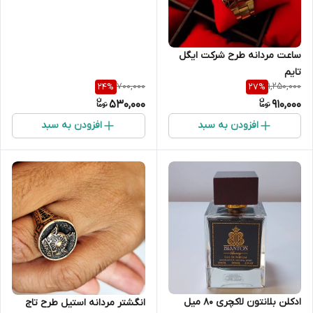
ساعت مردانه طرح شرکت ایگل
تایم
700,000
1,250,000
24
%
27
%
530,000
910,000
افزودن به سبد
افزودن به سبد
ادکلن بلانتون لاکچری 80 میل
انگشتر مردانه استیل طرح تاج