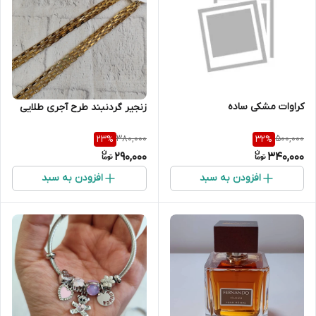
کراوات مشکی ساده
زنجیر گردنبند طرح آجری طلایی
380,000
500,000
23
%
32
%
290,000
340,000
افزودن به سبد
افزودن به سبد