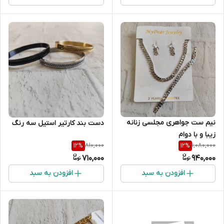
نیم ست جواهری مجلسی زنانه
دست بند کارتیر استیل سه رنگ
زیبا و با دوام
810,000
1,080,000
12
%
12
%
710,000
940,000
افزودن به سبد
افزودن به سبد