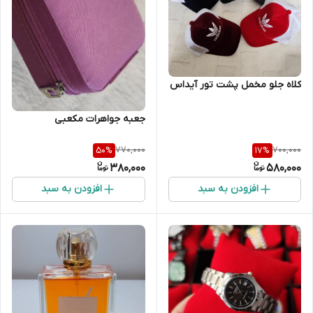
کلاه جلو مخمل پشت تور آیداس
جعبه جواهرات مکعبی
770,000
700,000
50
%
17
%
380,000
580,000
افزودن به سبد
افزودن به سبد