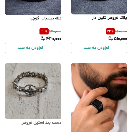
پلاک فروهر نگین دار
کلاه بیسبالی گوچی
570,000
660,000
24
%
22
%
430,000
510,000
افزودن به سبد
افزودن به سبد
دست بند استیل فروهر