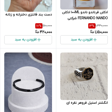
ادکلن فرناندو ناندو 100ML ادکلن
دست بند فانتزی دخترانه و زنانه
FERNANDO NANDO شرکتی
510,000
1,330,000
17
%
13
%
420,000
1,150,000
افزودن به سبد
افزودن به سبد
انگشتر استیل فروهر نقره ای