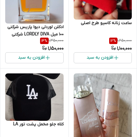
ساعت زنانه کاسیو طرح اصلی
ادکلن لوردلی دیوا پاریس شرکتی
100 میل LORDLY DIVA شرکتی
1,350,000
1,250,000
14
%
12
%
PARFUM
1,150,000
1,100,000
افزودن به سبد
افزودن به سبد
کلاه جلو مخمل پشت تور LA