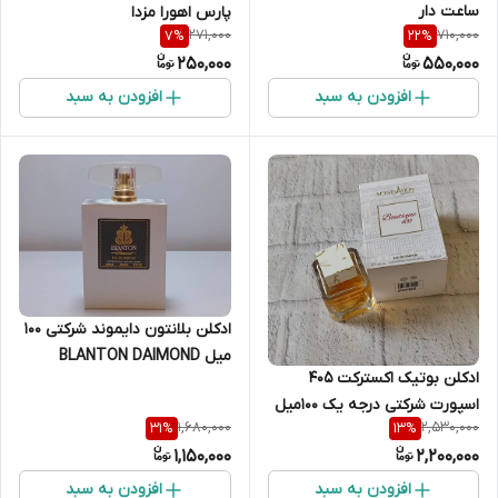
ساعت دار
پارس اهورا مزدا
271,000
710,000
7
%
22
%
250,000
550,000
افزودن به سبد
افزودن به سبد
ادکلن بلانتون دایموند شرکتی 100
میل BLANTON DAIMOND
ادکلن بوتیک اکسترکت 405
شرکتی PARFUM
اسپورت شرکتی درجه یک 100میل
1,680,000
2,530,000
31
%
13
%
PARFUM
1,150,000
2,200,000
افزودن به سبد
افزودن به سبد