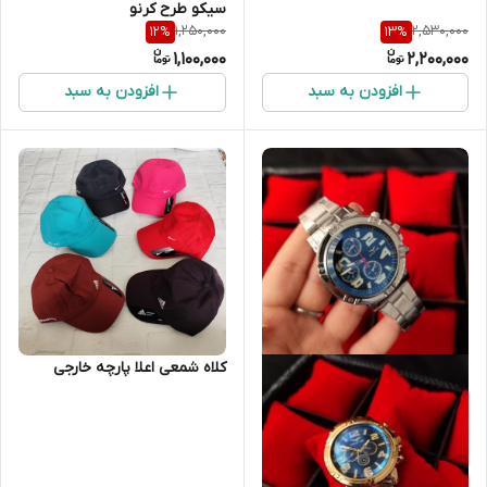
سیکو طرح کرنو
1,250,000
2,530,000
12
%
13
%
1,100,000
2,200,000
افزودن به سبد
افزودن به سبد
کلاه شمعی اعلا پارچه خارجی