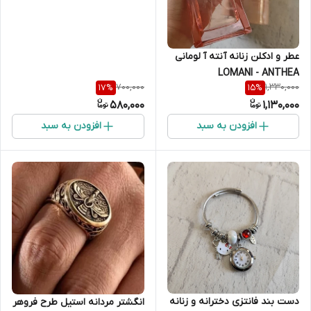
عطر و ادکلن زنانه آنته آ لومانی
LOMANI - ANTHEA
700,000
1,330,000
17
%
15
%
580,000
1,130,000
افزودن به سبد
افزودن به سبد
دست بند فانتزی دخترانه و زنانه
انگشتر مردانه استیل طرح فروهر