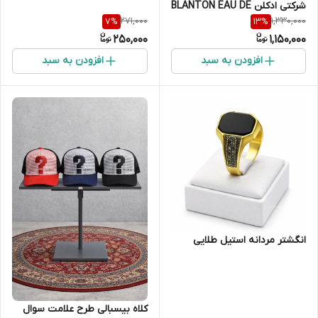
شرکتی ادکلن BLANTON EAU DE
271,000
1,330,000
7
%
13
%
PAFUM
250,000
1,150,000
افزودن به سبد
افزودن به سبد
انگشتر مردانه استیل طلایی
کلاه بیسبالی طرح علامت سوال