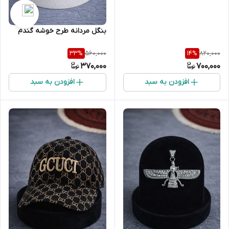
بنگل مردانه طرح خوشه گندم
560,000
820,000
33
%
14
%
370,000
700,000
افزودن به سبد
افزودن به سبد