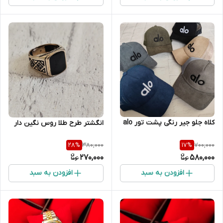
کلاه جلو جیر رنگی پشت تور alo
انگشتر طرح طلا روس نگین دار
380,000
700,000
28
%
17
%
270,000
580,000
افزودن به سبد
افزودن به سبد