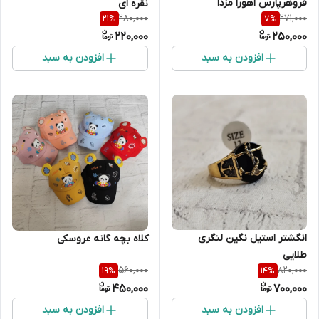
فروهرپارس اهورا مزدا
نقره ای
280,000
271,000
21
%
7
%
220,000
250,000
افزودن به سبد
افزودن به سبد
انگشتر استیل نگین لنگری
کلاه بچه گانه عروسکی
طلایی
560,000
820,000
19
%
14
%
450,000
700,000
افزودن به سبد
افزودن به سبد