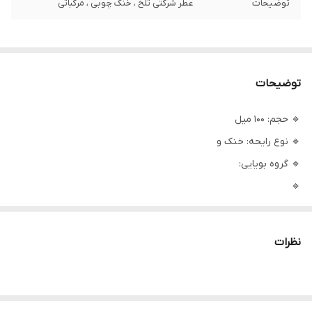
توضیحات
عطر شرکتی تلخ ، خنک چوبی ، مرکباتی
توضیحات
🔹 حجم: 100 میل
🔹 نوع رایحه: خنک و
🔹 گروه بویایی:
🔹
🔹 فصل استفاده: بهار و تابستان
🔹 سبک رایحه: شاداب، تمیز، روزانه و اسپرت
نظرات
🔹 مناسب استفاده: روزمره، محل کار، قرارهای روزانه