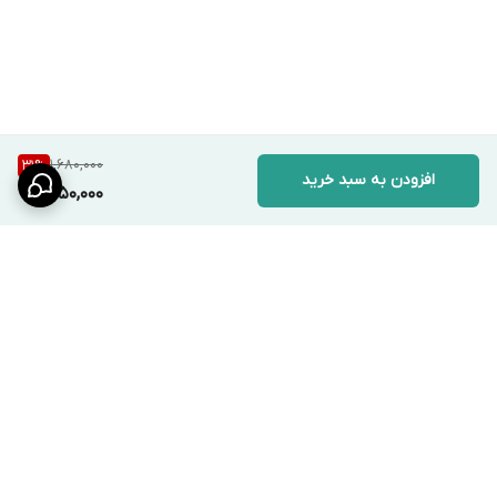
1,680,000
31
%
افزودن به سبد خرید
1,150,000
برگشت به بالا