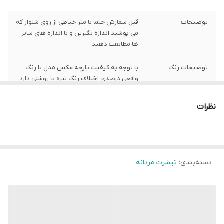
توضیحات
قبل سفارش حتما با متر خیاطی از روی شلوار که
می پوشید اندازه بگیرین و با اندازه های سایز
ها مطابقت دهید
توضیحات رنگ
با توجه به کیفیت پارچه عکس مدل با رنگ
واقعی درصدی اختلاف رنگ تیره یا روشنی دارد
توضیحات سایز
باتوجه به نوع رنگ پارچه وبعضی سایز ها
نظرات
حدود یک سانت اختلاف سایز با اندازه های
گرفته شده دارد
شیوه اندازه گیری
اخرین عکس محصول شیوه اندازه گیری هست
دسته‌بندی
:
تیشرت مردانه
سایز XL
عرض سینه 55 سانت،عرض کمر 54 سانت ،
طول آستین25 سانت ، طول لباس 72سانت
،طول شلوارک 56 سانت
سایز XXL
عرض سینه 59 سانت،عرض کمر 58 سانت ، طول