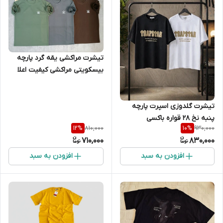
تیشرت مراکشی یقه گرد پارچه
بیسکویتی مراکشی کیفیت اعلا
رنگ بندی
تیشرت گلدوزی اسپرت پارچه
پنبه نخ 28 قواره باکسی
810,000
930,000
12
%
10
%
710,000
830,000
افزودن به سبد
افزودن به سبد