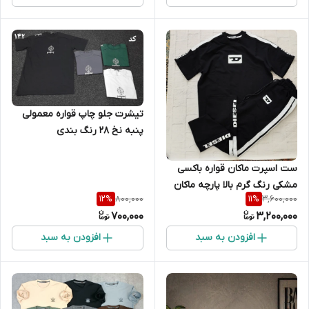
تیشرت جلو چاپ قواره معمولی
پنبه نخ 28 رنگ بندی
ست اسپرت ماکان قواره باکسی
مشکی رنگ گرم بالا پارچه ماکان
800,000
3,600,000
12
%
11
%
700,000
3,200,000
افزودن به سبد
افزودن به سبد