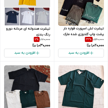
تیشرت لش اسپورت قواره دار
تیشرت هندوانه ای مردانه دورو
پشت چاپ گلدوزی شده مارک
رنگ بندی
1,170,000
1,520,000
11
%
32
%
SKY MAN
1,030,000
1,020,000
افزودن به سبد
افزودن به سبد