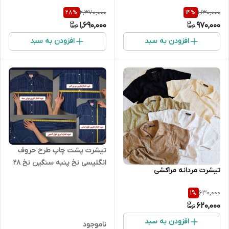
2,370,000
1,130,000
28
%
14
%
1,690,000
970,000
افزودن به سبد
افزودن به سبد
تیشرت پشت چاپ طرح حروف
انگلیسی نخ پنبه سنگین نخ 28
تیشرت مردانه مراکشی
قواره معمولی
630,000
1
%
620,000
افزودن به سبد
ناموجود