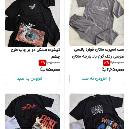
ست اسپرت ماکان قواره باکسی
تیشرت مشکی دو بر چاپ طرح
طوسی رنگ گرم بالا پارچه ماکان
چشم
1,050,000
2,900,000
19
%
8
%
850,000
2,650,000
افزودن به سبد
افزودن به سبد