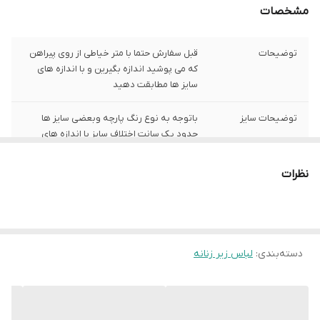
مشخصات
توضیحات
قبل سفارش حتما با متر خیاطی از روی پیراهن
که می پوشید اندازه بگیرین و با اندازه های
سایز ها مطابقت دهید
توضیحات سایز
باتوجه به نوع رنگ پارچه وبعضی سایز ها
حدود یک سانت اختلاف سایز با اندازه های
گرفته شده دارد
نظرات
توضیحات رنگ
با توجه به کیفیت پارچه عکس مدل با رنگ
واقعی درصدی اختلاف رنگ تیره یا روشنی دارد
شیوه اندازه گیری
اخرین عکس محصول شیوه اندازه گیری هست
دسته‌بندی
:
لباس زیر زنانه
سایز XXL
عرض سینه 52 سانت،عرض کمر 51 سانت ، طول
آستین24 سانت ، طول لباس 74سانت