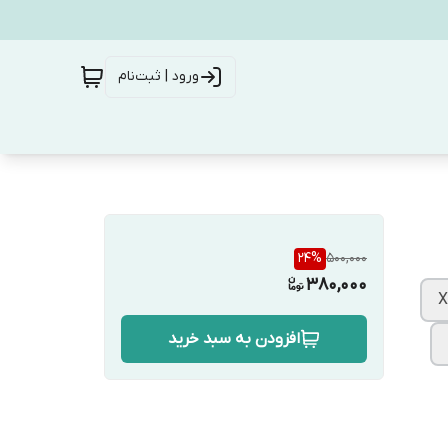
ورود | ثبت‌نام
24
%
500,000
380,000
افزودن به سبد خرید