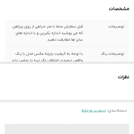
مشخصات
توضیحات
قبل سفارش حتما با متر خیاطی از روی پیراهن
که می پوشید اندازه بگیرین و با اندازه های
سایز ها مطابقت دهید
توضیحات رنگ
با توجه به کیفیت پارچه عکس مدل با رنگ
واقعی درصدی اختلاف رنگ تیره یا روشنی دارد
توضیحات سایز
باتوجه به نوع رنگ پارچه وبعضی سایز ها
نظرات
حدود یک سانت اختلاف سایز با اندازه های
گرفته شده دارد
شیوه اندازه گیری
اخرین عکس محصول شیوه اندازه گیری هست
دسته‌بندی
:
تیشرت مردانه
سایز XL
عرض سینه 52 سانت،عرض کمر51 سانت ، طول
آستین 21 سانت ، طول لباس 70سانت