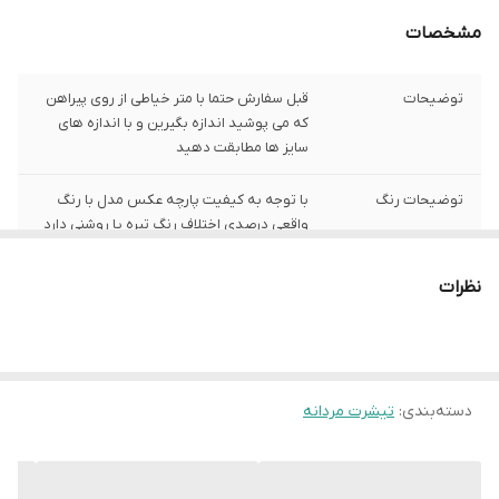
مشخصات
توضیحات
قبل سفارش حتما با متر خیاطی از روی پیراهن
که می پوشید اندازه بگیرین و با اندازه های
سایز ها مطابقت دهید
توضیحات رنگ
با توجه به کیفیت پارچه عکس مدل با رنگ
واقعی درصدی اختلاف رنگ تیره یا روشنی دارد
توضیحات سایز
باتوجه به نوع رنگ پارچه وبعضی سایز ها
نظرات
حدود یک سانت اختلاف سایز با اندازه های
گرفته شده دارد
شیوه اندازه گیری
اخرین عکس محصول شیوه اندازه گیری هست
دسته‌بندی
:
تیشرت مردانه
سایز L
عرض سینه 55 سانت،عرض کمر 54 سانت ،
طول آستین 24 سانت ، طول لباس 69 سانت