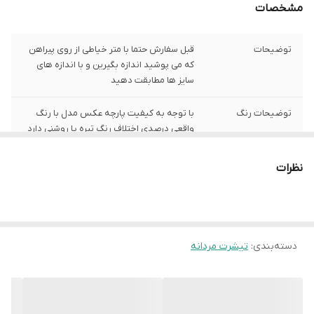
مشخصات
توضیحات
قبل سفارش حتما با متر خیاطی از روی پیراهن
که می پوشید اندازه بگیرین و با اندازه های
سایز ها مطابقت دهید
توضیحات رنگ
با توجه به کیفیت پارچه عکس مدل با رنگ
واقعی درصدی اختلاف رنگ تیره یا روشنی دارد
توضیحات سایز
باتوجه به نوع رنگ پارچه وبعضی سایز ها
نظرات
حدود یک سانت اختلاف سایز با اندازه های
گرفته شده دارد
شیوه اندازه گیری
اخرین عکس محصول شیوه اندازه گیری هست
دسته‌بندی
:
تیشرت مردانه
سایز L
عرض سینه 55 سانت،عرض کمر 54 سانت ،
طول آستین 24 سانت ، طول لباس 69 سانت
سایز XL
عرض سینه 58 سانت،عرض کمر57 سانت ، طول