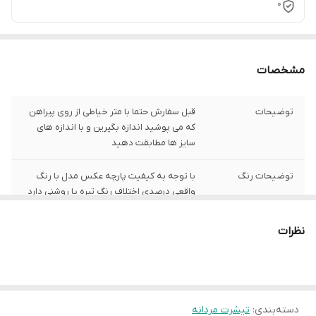
0
مشخصات
توضیحات
قبل سفارش حتما با متر خیاطی از روی پیراهن
که می پوشید اندازه بگیرین و با اندازه های
سایز ها مطابقت دهید
توضیحات رنگ
با توجه به کیفیت پارچه عکس مدل با رنگ
واقعی درصدی اختلاف رنگ تیره یا روشنی دارد
توضیحات سایز
باتوجه به نوع رنگ پارچه وبعضی سایز ها
نظرات
حدود یک سانت اختلاف سایز با اندازه های
گرفته شده دارد
شیوه اندازه گیری
اخرین عکس محصول شیوه اندازه گیری هست
دسته‌بندی
:
تیشرت مردانه