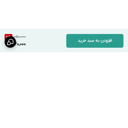
1,050,000
21
%
افزودن به سبد خرید
820,000
برگشت به بالا