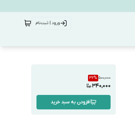
ورود | ثبت‌نام
32
%
500,000
340,000
افزودن به سبد خرید