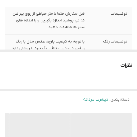
توضیحات
قبل سفارش حتما با متر خیاطی از روی پیراهن
که می پوشید اندازه بگیرین و با اندازه های
سایز ها مطابقت دهید
توضیحات رنگ
با توجه به کیفیت پارچه عکس مدل با رنگ
واقعی درصدی اختلاف رنگ تیره یا روشنی دارد
توضیحات سایز
باتوجه به نوع رنگ پارچه وبعضی سایز ها
نظرات
حدود یک سانت اختلاف سایز با اندازه های
گرفته شده دارد
شیوه اندازه گیری
اخرین عکس محصول شیوه اندازه گیری هست
دسته‌بندی
:
تیشرت مردانه
سایز L
عرض سینه 52 سانت،عرض کمر 51 سانت ، طول
آستین 25 سانت ، طول لباس 72 سانت
سایز XL
عرض سینه 56 سانت،عرض کمر 55 سانت ،
طول آستین 25 سانت ، طول لباس 74سانت