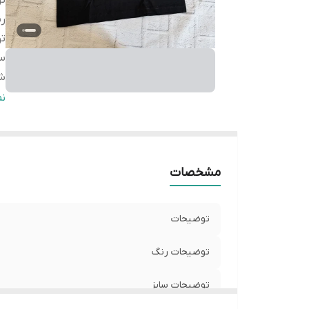
ت
ر
ت
سا
شی
سا
ن
L
سا
L
مشخصات
سا
L
توضیحات
توضیحات رنگ
توضیحات سایز