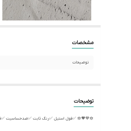
مشخصات
توضیحات
توضیحات
🔯💙🧡🔯 ✅فول استیل ✅رنگ ثابت ✅ضدحساسیت ✅فوق ا