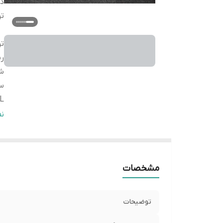
دس
ت
ت
ر
شی
سا
L
سا
ن
L
سا
L
مشخصات
توضیحات