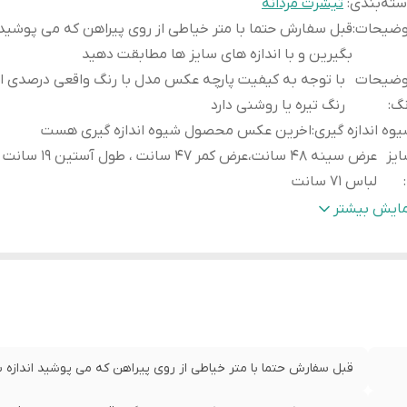
ته‌بندی
:
تیشرت مردانه
وضیحات
:
قبل سفارش حتما با متر خیاطی از روی پیراهن که می پوشید ا
بگیرین و با اندازه های سایز ها مطابقت دهید
وضیحات
با توجه به کیفیت پارچه عکس مدل با رنگ واقعی درصدی ا
نگ
:
رنگ تیره یا روشنی دارد
وه اندازه گیری
:
اخرین عکس محصول شیوه اندازه گیری هست
یز
عرض سینه 48 سانت،عرض کمر 47 سانت
:
لباس 71 سانت
یز
عرض سینه 51 سانت،عرض کمر50 سان
مایش بیشتر
X
:
لباس73 سانت
یز
عرض سینه 53 سانت،ع
XX
:
لباس 77 سانت
قبل سفارش حتما با متر خیاطی از روی پیراهن که می پوشید اندازه بگ