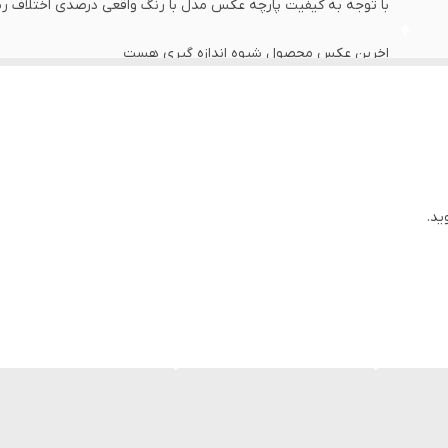
با توجه به کیفیت پارچه عکس مدل با رنگ واقعی درصدی اختلاف رنگ
اخرین عکس محصول شیوه اندازه گیری هست
عرض سینه 48 سانت،عرض کمر 47 سانت ، طول آستین 19 سانت ، طول لباس 71 سانت
عرض سینه 51 سانت،عرض کمر50 سانت ، طول آستین 22 سانت ، طول لباس73 سانت
عرض سینه 53 سانت،عرض کمر 52 سانت ، طول آستین 22 سانت ، طول لباس 77 سانت
ید.