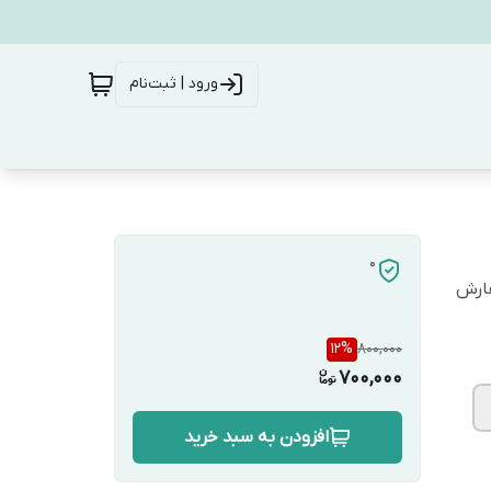
ورود | ثبت‌نام
0
فارش
12
%
800,000
700,000
افزودن به سبد خرید