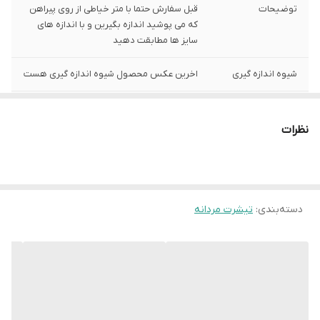
توضیحات
قبل سفارش حتما با متر خیاطی از روی پیراهن
که می پوشید اندازه بگیرین و با اندازه های
سایز ها مطابقت دهید
شیوه اندازه گیری
اخرین عکس محصول شیوه اندازه گیری هست
سایز XL
عرض سینه 55 سانت،عرض کمر 53 سانت ،
طول آستین 29 سانت ، طول لباس 72سانت
نظرات
سایز XXL
عرض سینه 57 سانت،عرض کمر55 سانت ، طول
آستین 29 سانت ، طول لباس 74سانت
دسته‌بندی
:
تیشرت مردانه