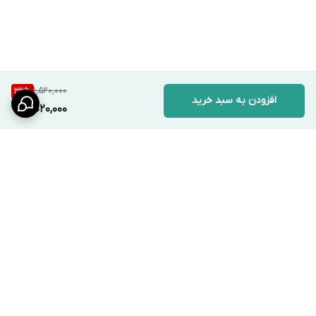
1,520,000
32
%
افزودن به سبد خرید
1,020,000
برگشت به بالا