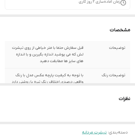
زمان آماده‌سازی
2
روز کاری
مشخصات
توضیحات
قبل سفارش حتما با متر خیاطی از روی تیشرت
لش که می پوشید اندازه بگیرین و با اندازه
های سایز ها مطابقت دهید
توضیحات رنگ
با توجه به کیفیت پارچه عکس مدل با رنگ
واقعی درصدی اختلاف رنگ تیره یا روشنی دارد
شیوه اندازه گیری
اخرین عکس محصول شیوه اندازه گیری هست
نظرات
سایز L
عرض سینه 60 سانت،عرض کمر 58 سانت ، طول
آستین 21 سانت ، طول لباس 73سانت
سایز XL
عرض سینه 63 سانت،عرض کمر 61 سانت ، طول
دسته‌بندی
:
تیشرت مردانه