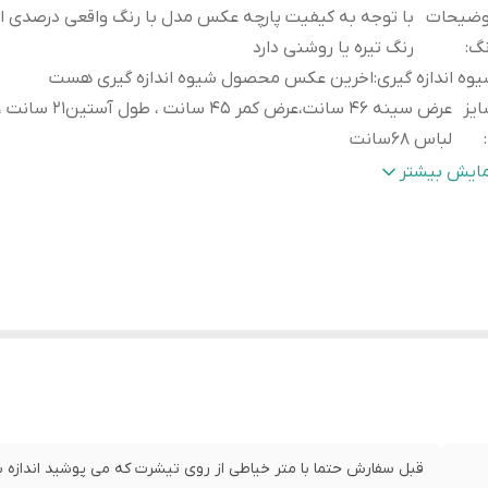
وضیحات
با توجه به کیفیت پارچه عکس مدل با رنگ واقعی درصدی ا
نگ
:
رنگ تیره یا روشنی دارد
وه اندازه گیری
:
اخرین عکس محصول شیوه اندازه گیری هست
یز
عرض سینه 46 سانت،عرض کمر 45 سانت 
:
لباس 68سانت
یز
عرض سینه 49 سانت،عرض کمر48 سانت
مایش بیشتر
X
:
لباس 71سانت
یز
عرض سینه52 سانت،عرض کمر 51سا
XX
:
لباس 73سانت
یز
عرض سینه 55 سانت،ع
3X
:
لباس 75سانت
قبل سفارش حتما با متر خیاطی از روی تیشرت که می پوشید اندازه بگ