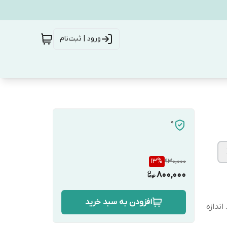
ورود | ثبت‌نام
0
13
%
930,000
800,000
افزودن به سبد خرید
ندازه