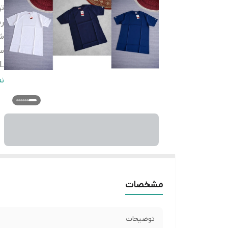
ت
ر
شی
سا
L
سا
ن
L
سا
L
سا
L
مشخصات
توضیحات