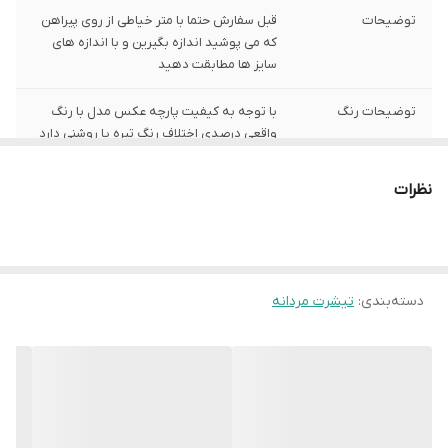
توضیحات
قبل سفارش حتما با متر خیاطی از روی پیراهن
که می پوشید اندازه بگیرین و با اندازه های
سایز ها مطابقت دهید
توضیحات رنگ
با توجه به کیفیت پارچه عکس مدل با رنگ
واقعی درصدی اختلاف رنگ تیره یا روشنی دارد
شیوه ارسال
هزینه ارسال رایگان است و با پست پیشتاز
نظرات
فرستاده می شود
سایز XL
عرض سینه 57 سانت،عرض کمر 55 سانت ،
طول آستین69 سانت ، طول لباس78 سانت
دسته‌بندی
:
تیشرت مردانه