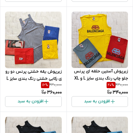
زیرپوش آستین حلقه ای پرنس
زیرپوش یقه خشتی پرنس دو رو
جلو چاپ رنگ بندی سایز L و XL
ی رکابی خشتی رنگ بندی سایز L
430,000
430,000
16
%
20
%
و XL
360,000
340,000
افزودن به سبد
افزودن به سبد