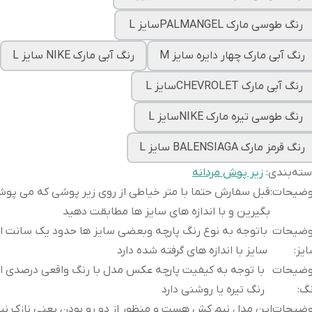
رنگ طوسی مارک PALMANGELسایز L
رنگ آبی مارک چهار دایره سایز M
رنگ آبی مارک NIKE سایز L
رنگ آبی مارک CHEVROLETسایز L
رنگ طوسی تیره مارک NIKEسایز L
رنگ قرمز مارک BALENSIAGA سایز L
ته‌بندی
:
زیر پوش مردانه
وضیحات
:
قبل سفارش حتما با متر خیاطی از روی زیر پوشی که می پوشی
بگیرین و با اندازه های سایز ها مطابقت دهید
وضیحات
باتوجه به نوع رنگ پارچه وبعضی سایز ها حدود یک سانت ا
یز
:
سایز با اندازه های گرفته شده دارد
وضیحات
با توجه به کیفیت پارچه عکس مدل با رنگ واقعی درصدی ا
نگ
:
رنگ تیره یا روشنی دارد
وضیحات
این مدل نیم کش هست و منظور از دو رو بودن یعنی نازک نی