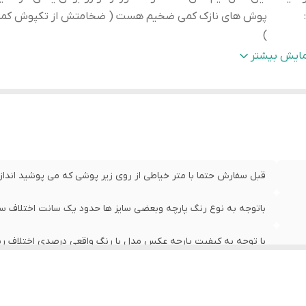
:
پوش های نازک کمی ضخیم هست ( ضخامتش از تکپوش کم
)
یز M
:
عرض سین 43 سانت،عرض کمر42 سانت ، طول لباس 62سانت
مایش بیشتر
یز L
:
عرض سینه 49 سانت،عرض کمر 47 سانت ، طول لباس 70 سانت
یز XL
:
عرض سینه 51 سانت،عرض کمر 50 سانت ،، طول لباس 73 سانت
رود به صحفه
جهت دیدن اجناس دیگر نوار بالا قسمت خانه بزید وا
صلی
:
اصلی می شوید
قبل سفارش حتما با متر خیاطی از روی زیر پوشی که می پوشید اندازه 
باتوجه به نوع رنگ پارچه وبعضی سایز ها حدود یک سانت اختلاف سایز 
با توجه به کیفیت پارچه عکس مدل با رنگ واقعی درصدی اختلاف رنگ
این مدل نیم کش هست و منظور از دو رو بودن یعنی نازک نیست
از تکپوش کمتر هست )