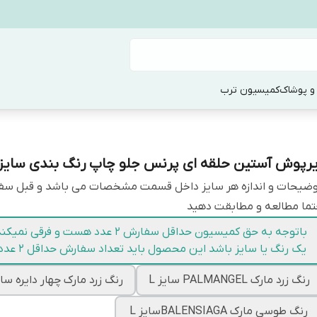
و پوشاک
کمیسیون ترب
یرپوش آستین حلقه ای پرنس جلو چاپ رنگ بندی سایز L و L
وضیحات و اندازه هر سایز داخل قسمت مشخصات می باشد و قبل س
ما مطالعه و مطابقت دهید
باتوجه به حق کمیسیون حداقل سفارش 2 عدد هست
یک رنگ یا سایز باشد این محصول باید تعداد سفارش حداقل 2 عدد باشد
رنگ زرد مارک PALMANGEL سایز L
رنگ زرد مارک چهار دایره سایز
رنگ طوسی مارک BALENSIAGAسایز L