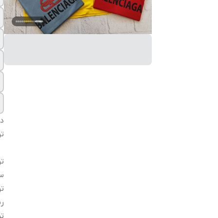
دس
ت
ت
سا
ت
ر
ت