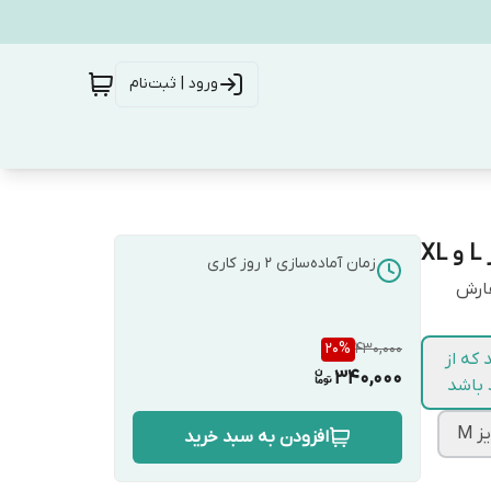
ورود | ثبت‌نام
X
زمان آماده‌سازی
2
روز کاری
فارش
20
%
430,000
 و فرقی نمیکند که از
340,000
 M
افزودن به سبد خرید