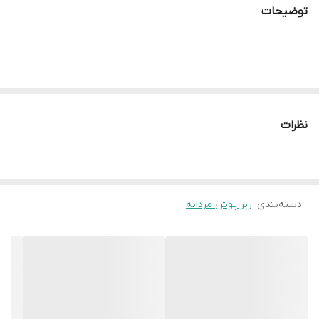
توضیحات
توضیحات رنگ
با توجه به کیفیت پارچه عکس مدل با رنگ
واقعی درصدی اختلاف رنگ تیره یا روشنی دارد
توضیحات 2
این مدل نیم کش هست و منظور از دو رو
بودن یعنی نازک نیست و زیر پوش های نازک
کمی ضخیم هست ( ضخامتش از تکپوش کمتر
هست )
نظرات
سایز XXL
عرض سینه 53 سانت،عرض کمر 52 سانت ، طول
آستین 21 سانت ، طول لباس 78 سانت
سایز 3XL
عرض سینه 56 سانت،عرض کمر 55 سانت ،
دسته‌بندی
:
زیر پوش مردانه
طول آستین 21 سانت ، طول لباس 81سانت
ورود به صحفه
جهت دیدن اجناس دیگر نوار بالا قسمت خانه
اصلی
بزید وارد صحفه اصلی می شوید