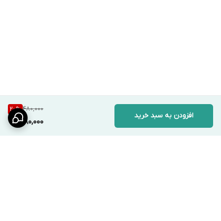
480,000
20
%
افزودن به سبد خرید
380,000