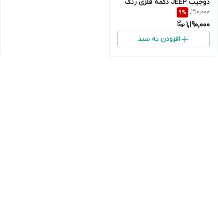
دوجیب JEEP دکمه فلزی رنگ
1,310,000
9
%
مشکی مارک جیپ
1,190,000
افزودن به سبد