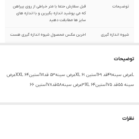
توضیحات
قبل سفارش حتما با متر خیاطی از روی پیراهن
که می پوشید اندازه بگیرین و با اندازه های
سایز ها مطابقت دهید
شیوه اندازه گیری
اخرین عکس محصول شیوه اندازه گیری هست
سایز L
رض سینه 51 سانت،عرض کمر 50 سانت ، طول
آستین61 سانت ، طول لباس 70سانت
توضیحات
Lعرض سینه49قد 69آستین 61 XLعرض سینه53 قد71آستین64 XXLعرض
سینه 55قد 75آستین64 3XLعرض سینه58قد78آستین 66
نظرات