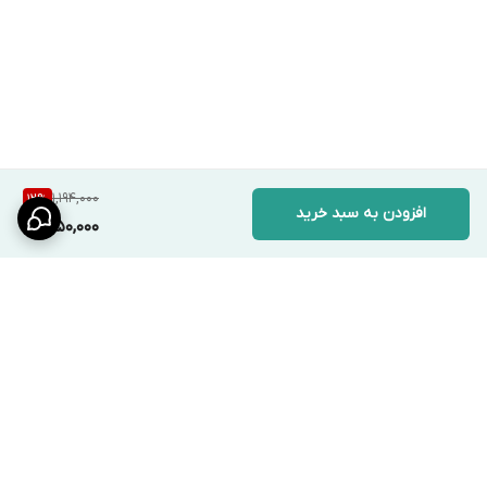
1,194,000
12
%
افزودن به سبد خرید
1,050,000
برگشت به بالا