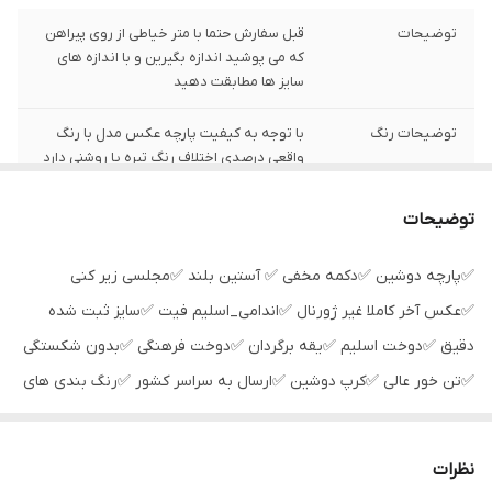
توضیحات
قبل سفارش حتما با متر خیاطی از روی پیراهن
که می پوشید اندازه بگیرین و با اندازه های
سایز ها مطابقت دهید
توضیحات رنگ
با توجه به کیفیت پارچه عکس مدل با رنگ
واقعی درصدی اختلاف رنگ تیره یا روشنی دارد
سایز XXL
عرض سینه 55 سانت،عرض کمر 53 سانت ،
توضیحات
طول آستین64سانت ، طول لباس 77سانت
✅پارچه دوشین ✅دکمه مخفی ✅ آستین بلند ✅مجلسی زیر کنی
شیوه اندازه گیری
اخرین عکس محصول شیوه اندازه گیری هست
✅عکس آخر کاملا غیر ژورنال ✅اندامی_اسلیم فیت ✅سایز ثبت شده
شیوه ارسال
هزینه ارسال رایگان است و با پست پیشتاز
دقیق ✅دوخت اسلیم ✅یقه برگردان ✅دوخت فرهنگی ✅بدون شکستگی
فرستاده می شود
✅تن خور عالی ✅کرپ دوشین ✅ارسال به سراسر کشور ✅رنگ بندی های
دیگر در سایت موجود است
نظرات