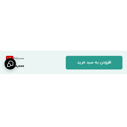
271,000
7
%
افزودن به سبد خرید
250,000
برگشت به بالا