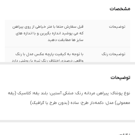
مشخصات
توضیحات
قبل سفارش حتما با متر خیاطی از روی پیراهن
که می پوشید اندازه بگیرین و با اندازه های
سایز ها مطابقت دهید
توضیحات رنگ
با توجه به کیفیت پارچه عکس مدل با رنگ
واقعی درصدی اختلاف رنگ تیره یا روشنی دارد
توضیحات سایز
باتوجه به نوع رنگ پارچه وبعضی سایز ها
توضیحات
حدود یک سانت اختلاف سایز با اندازه های
گرفته شده دارد
نوع پوشاک: پیراهن مردانه رنگ: مشکی آستین: بلند یقه: کلاسیک (یقه
شیوه اندازه گیری
اخرین عکس محصول شیوه اندازه گیری هست
معمولی) مدل: دکمه‌دار طرح: ساده (بدون طرح یا گرافیک)
سایز L
عرض سینه 56 سانت،عرض کمر55 سانت ، طول
آستین 60 سانت ، طول لباس 75 سانت ،