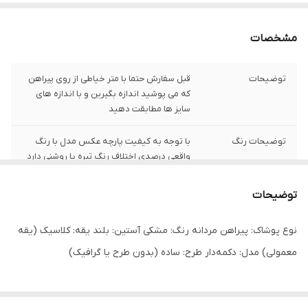
مشخصات
توضیحات
قبل سفارش حتما با متر خیاطی از روی پیراهن
که می پوشید اندازه بگیرین و با اندازه های
سایز ها مطابقت دهید
توضیحات رنگ
با توجه به کیفیت پارچه عکس مدل با رنگ
واقعی درصدی اختلاف رنگ تیره یا روشنی دارد
توضیحات سایز
باتوجه به نوع رنگ پارچه وبعضی سایز ها
توضیحات
حدود یک سانت اختلاف سایز با اندازه های
گرفته شده دارد
نوع پوشاک: پیراهن مردانه رنگ: مشکی آستین: بلند یقه: کلاسیک (یقه
شیوه اندازه گیری
اخرین عکس محصول شیوه اندازه گیری هست
معمولی) مدل: دکمه‌دار طرح: ساده (بدون طرح یا گرافیک)
سایز L
عرض سینه 52 سانت،عرض کمر50 سانت ، طول
آستین 21 سانت ، طول لباس 72 سانت ،