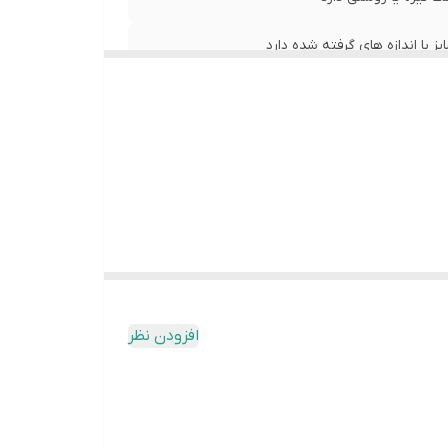
با اندازه های گرفته شده دارد
عرض سینه 62 سانت،عرض کمر 61 سانت ، طول آستین27 سانت ، طول لباس 82 سانت ، طول لباس رنگ سورمه ای 78
افزودن نظر