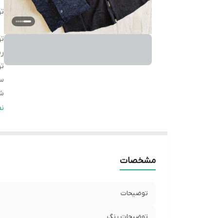
ت
ت
ر
ت
سا
شی
سا
ن
L
سا
L
مشخصات
ر
سا
ر
توضیحات
سا
توضیحات رنگ