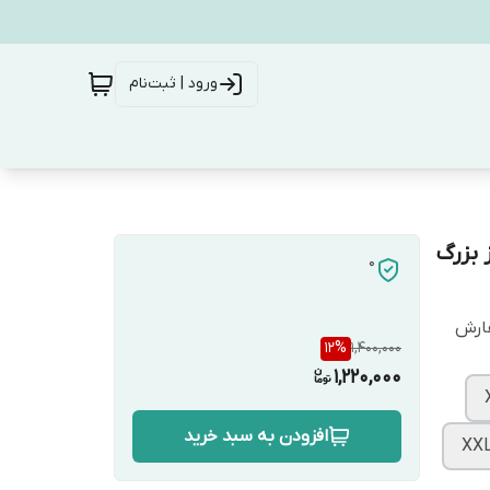
ورود | ثبت‌نام
 بزرگ
0
فارش
12
%
1,400,000
1,220,000
افزودن به سبد خرید