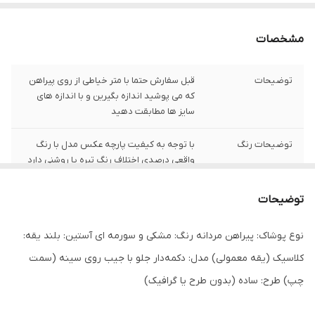
مشخصات
توضیحات
قبل سفارش حتما با متر خیاطی از روی پیراهن
که می پوشید اندازه بگیرین و با اندازه های
سایز ها مطابقت دهید
توضیحات رنگ
با توجه به کیفیت پارچه عکس مدل با رنگ
واقعی درصدی اختلاف رنگ تیره یا روشنی دارد
شیوه اندازه گیری
اخرین عکس محصول شیوه اندازه گیری هست
توضیحات
سایز 3XL
عرض سینه 59 سانت،عرض کمر58 سانت ، طول
نوع پوشاک: پیراهن مردانه رنگ: مشکی و سورمه ای آستین: بلند یقه:
آستین60 سانت ، طول لباس 77سانت
کلاسیک (یقه معمولی) مدل: دکمه‌دار جلو با جیب روی سینه (سمت
سایز 4XL
عرض سینه 61 سانت،عرض کمر 60 سانت ، طول
چپ) طرح: ساده (بدون طرح یا گرافیک)
آستین 60 سانت ، طول لباس 77سانت