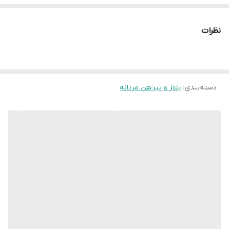
سایز 5XL رنگ
عرض سینه 63 سانت،عرض کمر 62سانت ، طول
مشکی
آستین63 سانت ، طول لباس 79سانت
نظرات
دسته‌بندی
:
بلوز و پیراهن مردانه