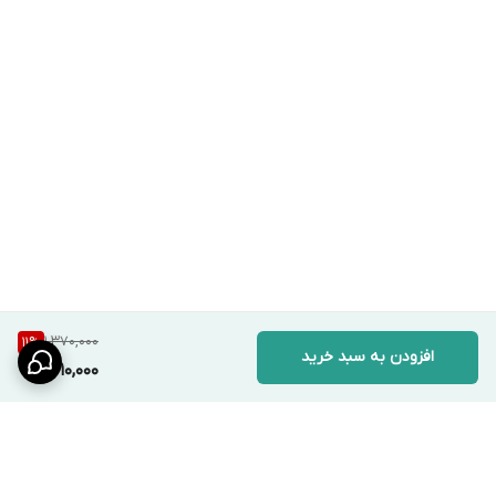
1,370,000
11
%
افزودن به سبد خرید
1,210,000