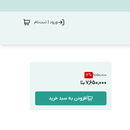
ورود | ثبت‌نام
16
%
9,150,000
7,650,000
افزودن به سبد خرید