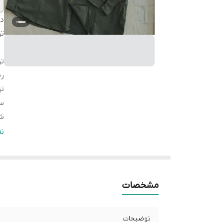
دس
ت
ت
ر
ت
سا
شی
سا
ن
L
سا
L
مشخصات
سا
L
توضیحات