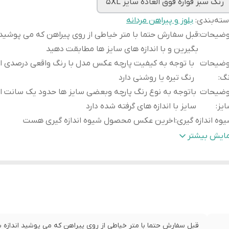
رنگ سبز قواره فوق العاده سایز 5XL
ته‌بندی
:
بلوز و پیراهن مردانه
وضیحات
:
قبل سفارش حتما با متر خیاطی از روی پیراهن که می پوشید ا
بگیرین و با اندازه های سایز ها مطابقت دهید
وضیحات
با توجه به کیفیت پارچه عکس مدل با رنگ واقعی درصدی ا
نگ
:
رنگ تیره یا روشنی دارد
وضیحات
باتوجه به نوع رنگ پارچه وبعضی سایز ها حدود یک سانت ا
یز
:
سایز با اندازه های گرفته شده دارد
وه اندازه گیری
:
اخرین عکس محصول شیوه اندازه گیری هست
یز
عرض سینه 66سانت،عرض ک
مایش بیشتر
3X
:
لباس 84سانت
یز
عرض سینه 69 سانت،عرض 
4X
:
لباس 85 سانت
یز
عرض سینه 73 سانت،عر
5X
:
لباس 87 سانت
قبل سفارش حتما با متر خیاطی از روی پیراهن که می پوشید اندازه بگ