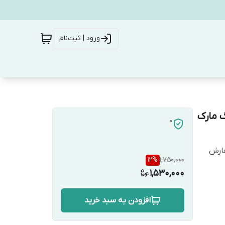
ورود | ثبت‌نام
 مارک
0
فارش
12
%
1,750,000
1,530,000
افزودن به سبد خرید