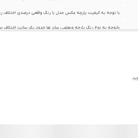
با توجه به کیفیت پارچه عکس مدل با رنگ واقعی درصدی اختلاف رنگ
باتوجه به نوع رنگ پارچه وبعضی سایز ها حدود یک سانت اختلاف سایز 
اخرین عکس محصول شیوه اندازه گیری هست
عرض سینه 66سانت،عرض کمر 65 سانت ، طول آستین 65سانت ، طول لباس 84سانت
عرض سینه 69 سانت،عرض کمر 68 سانت ، طول آستین 67 سانت ، طول لباس 85 سانت
ید.
عرض سینه 73 سانت،عرض کمر 72 سانت ، طول آستین 69 سانت ، طول لباس 87 سانت