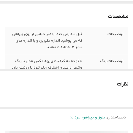
مشخصات
توضیحات
قبل سفارش حتما با متر خیاطی از روی پیراهن
که می پوشید اندازه بگیرین و با اندازه های
سایز ها مطابقت دهید
توضیحات رنگ
با توجه به کیفیت پارچه عکس مدل با رنگ
واقعی درصدی اختلاف رنگ تیره یا روشنی دارد
توضیحات سایز
باتوجه به نوع رنگ پارچه وبعضی سایز ها
نظرات
حدود یک سانت اختلاف سایز با اندازه های
گرفته شده دارد
شیوه اندازه گیری
اخرین عکس محصول شیوه اندازه گیری هست
دسته‌بندی
:
بلوز و پیراهن مردانه
سایز 3XL
عرض سینه 61 سانت،عرض کمر 60 سانت ، طول
آستین 64سانت ، طول لباس 79سانت