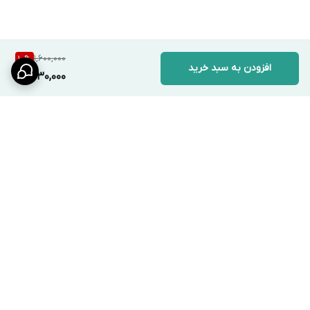
1,600,000
10
%
افزودن به سبد خرید
1,430,000
برگشت به بالا