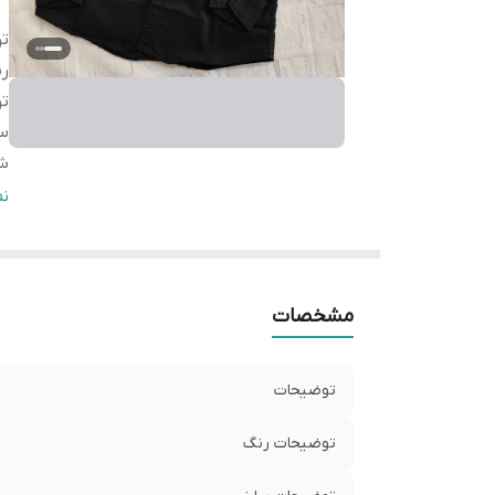
ت
ر
ت
سا
شی
سا
ن
M
سا
L
مشخصات
سا
L
سا
توضیحات
L
توضیحات رنگ