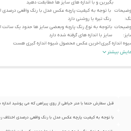
بگیرین و با اندازه های سایز ها مطابقت دهید
وضیحات
با توجه به کیفیت پارچه عکس مدل با رنگ واقعی درصدی ا
نگ
:
رنگ تیره یا روشنی دارد
وضیحات
باتوجه به نوع رنگ پارچه وبعضی سایز ها حدود یک سانت ا
یز
:
سایز با اندازه های گرفته شده دارد
وه اندازه گیری
:
اخرین عکس محصول شیوه اندازه گیری هست
یز
عرض سینه 52 سانت،عرض کمر 51 س
مایش بیشتر
:
لباس 71سانت
یز
عرض سینه 54 سانت،عرض کمر 53 س
:
لباس 74سانت
یز
عرض سینه 56 سانت،عرض کمر 
X
:
لباس 75سانت
یز
عرض سینه 58 سانت
قبل سفارش حتما با متر خیاطی از روی پیراهن که می پوشید اندازه بگ
XX
:
لباس 78سانت
با توجه به کیفیت پارچه عکس مدل با رنگ واقعی درصدی اختلاف رنگ