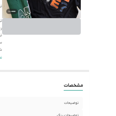
ت
ت
ر
ت
سا
شی
سا
ن
L
سا
L
مشخصات
سا
L
توضیحات
توضیحات رنگ