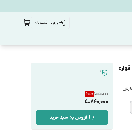
ورود | ثبت‌نام
واره
0
فارش
20
%
1,050,000
840,000
افزودن به سبد خرید