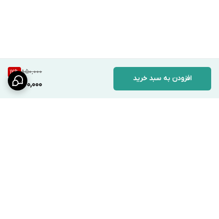
850,000
12
%
افزودن به سبد خرید
740,000
برگشت به بالا