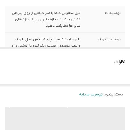
توضیحات
قبل سفارش حتما با متر خیاطی از روی پیراهن
که می پوشید اندازه بگیرین و با اندازه های
سایز ها مطابقت دهید
توضیحات رنگ
با توجه به کیفیت پارچه عکس مدل با رنگ
واقعی درصدی اختلاف رنگ تیره یا روشنی دارد
توضیحات سایز
باتوجه به نوع رنگ پارچه وبعضی سایز ها
نظرات
حدود یک سانت اختلاف سایز با اندازه های
گرفته شده دارد
شیوه اندازه گیری
اخرین عکس محصول شیوه اندازه گیری هست
دسته‌بندی
:
تیشرت مردانه
سایز L
عرض سینه 56 سانت،عرض کمر 55 سانت ،
طول آستین 23 سانت ، طول لباس 73 سانت
سایز XL
عرض سینه 58 سانت،عرض کمر57 سانت ، طول
آستین 26 سانت ، طول لباس 75سانت