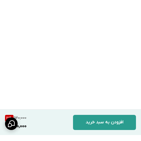
520,000
21
%
افزودن به سبد خرید
410,000