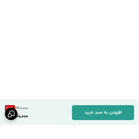
360,000
25
%
افزودن به سبد خرید
270,000