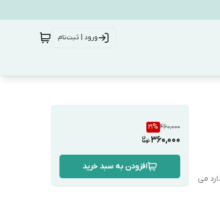
ورود | ثبت‌نام
21
%
460,000
360,000
افزودن به سبد خرید
رد می