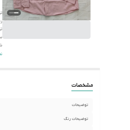
ت
ر
ت
سا
شی
سا
ن
M
سا
L
مشخصات
سا
L
سا
توضیحات
L
سا
توضیحات رنگ
L