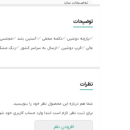
توضیحات سایز
شیوه اندازه گیری
توضیحات
سایز M
✅پارچه دوشین ✅دکمه مخفی ✅ آستین بلند ✅مجلسی ز
سایز L
عالی ✅کرپ دوشین ✅ارسال به سراسر کشور ✅رنگ مشک
سایز XL
سایز XXL
نظرات
سایز 3XL
شما هم درباره این محصول نظر خود را بنویسید.
برای ثبت نظر، لازم است ابتدا وارد حساب کاربری خود شو
افزودن نظر