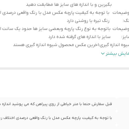
بگیرین و با اندازه های سایز ها مطابقت دهید
وضیحات
با توجه به کیفیت پارچه عکس مدل با رنگ واقعی درصدی ا
نگ
:
رنگ تیره یا روشنی دارد
وضیحات
باتوجه به نوع رنگ پارچه وبعضی سایز ها حدود یک سانت ا
یز
:
سایز با اندازه های گرفته شده دارد
وه اندازه گیری
:
اخرین عکس محصول شیوه اندازه گیری هستد
یز
عرض سینه 53 سانت،عرض کمر 2
مایش بیشتر
:
لباس 73 سانت
یز
عرض سینه 55 سانت،عرض کمر 3
:
لباس 74 سانت
یز
عرض سینه 55 سانت،عرض
X
:
لباس 74 سانت
یز
عرض سینه 57 سانت،ع
قبل سفارش حتما با متر خیاطی از روی پیراهن که می پوشید اندازه بگ
XX
:
لباس 77 سانت
یز
عرض سینه 60 سانت،عرض 
با توجه به کیفیت پارچه عکس مدل با رنگ واقعی درصدی اختلاف رنگ
3X
:
لباس 80سانت