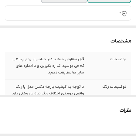
0
مشخصات
توضیحات
قبل سفارش حتما با متر خیاطی از روی پیراهن
که می پوشید اندازه بگیرین و با اندازه های
سایز ها مطابقت دهید
توضیحات رنگ
با توجه به کیفیت پارچه عکس مدل با رنگ
واقعی درصدی اختلاف رنگ تیره یا روشنی دارد
شیوه اندازه گیری
اخرین عکس محصول شیوه اندازه گیری هست
نظرات
سایز XL
عرض سینه 52 سانت،عرض کمر51 سانت ، طول
آستین 21 سانت ، طول لباس70 سانت