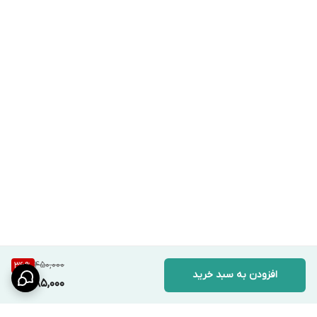
450,000
36
%
افزودن به سبد خرید
285,000