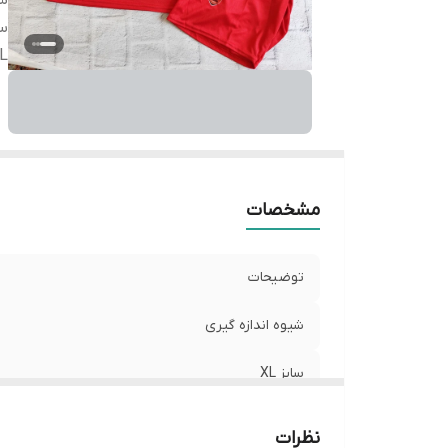
شی
سا
L
مشخصات
توضیحات
شیوه اندازه گیری
سایز XL
نظرات