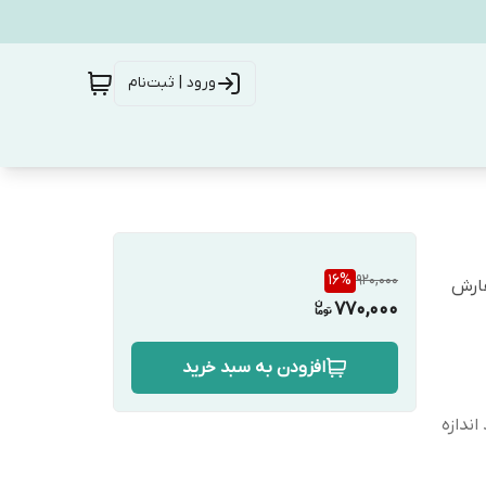
ورود | ثبت‌نام
16
%
920,000
فارش
770,000
افزودن به سبد خرید
ندازه