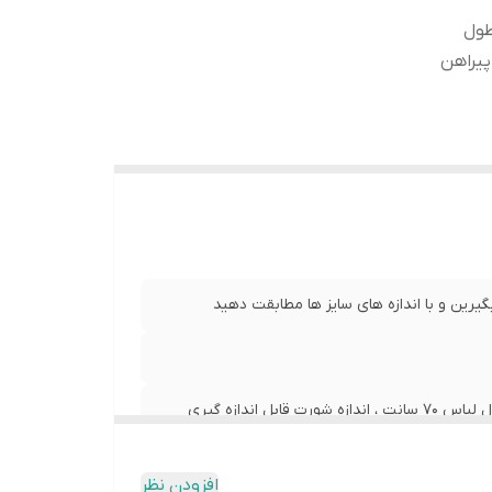
تین 20 سانت ، طول
 پیراهن
یرین و با اندازه های سایز ها مطابقت دهید
عرض سینه 51 سانت،عرض کمر 50 سانت ، طول آستین 20 سانت ، طول لباس 70 سانت ، اندازه شورت قابل اندازه گیری
افزودن نظر