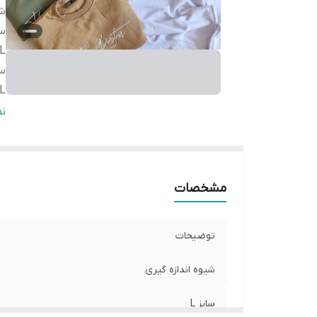
شی
سا
L
سا
L
سا
ن
L
مشخصات
توضیحات
شیوه اندازه گیری
سایز L