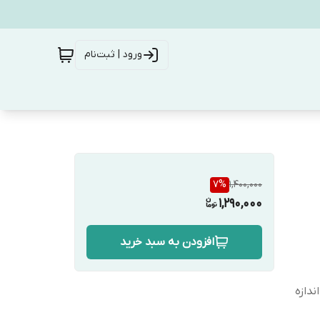
ورود | ثبت‌نام
7
%
1,400,000
1,290,000
افزودن به سبد خرید
دازه