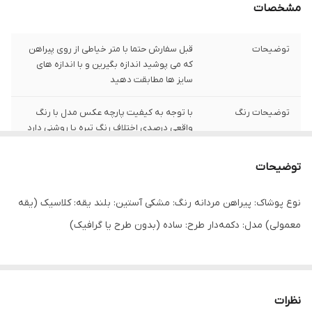
مشخصات
توضیحات
قبل سفارش حتما با متر خیاطی از روی پیراهن
که می پوشید اندازه بگیرین و با اندازه های
سایز ها مطابقت دهید
توضیحات رنگ
با توجه به کیفیت پارچه عکس مدل با رنگ
واقعی درصدی اختلاف رنگ تیره یا روشنی دارد
شیوه اندازه گیری
اخرین عکس محصول شیوه اندازه گیری هست
توضیحات
سایز L
عرض سینه 51 سانت،عرض کمر 49سانت ، طول
نوع پوشاک: پیراهن مردانه رنگ: مشکی آستین: بلند یقه: کلاسیک (یقه
آستین 61 سانت ، طول لباس73سانت
معمولی) مدل: دکمه‌دار طرح: ساده (بدون طرح یا گرافیک)
سایز XL
عرض سینه 53 سانت،عرض کمر 51 سانت ، طول
آستین62 سانت ، طول لباس 74سانت
سایز XXL
عرض سینه56 سانت،عرض کمر 54 سانت ، طول
نظرات
آستین 62 سانت ، طول لباس 74سانت